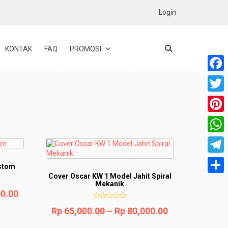
Login
KONTAK
FAQ
PROMOSI
Faceb
Twitte
Pinter
What
Teleg
stom
Cover Oscar KW 1 Model Jahit Spiral
Share
Mekanik
0.00
Rp
65,000.00
–
Rp
80,000.00