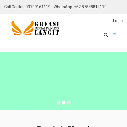
Call Center: 03199161119 - WhatsApp: +62 87888814119
Login