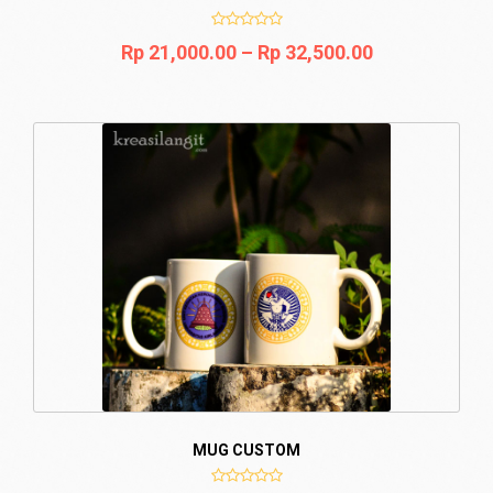
Rp
21,000.00
–
Rp
32,500.00
MUG CUSTOM