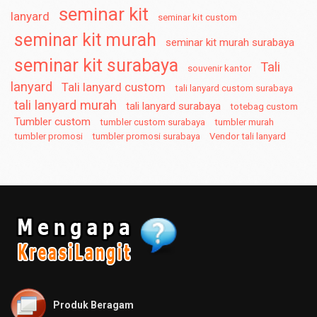
seminar kit
lanyard
seminar kit custom
seminar kit murah
seminar kit murah surabaya
seminar kit surabaya
Tali
souvenir kantor
lanyard
Tali lanyard custom
tali lanyard custom surabaya
tali lanyard murah
tali lanyard surabaya
totebag custom
Tumbler custom
tumbler custom surabaya
tumbler murah
tumbler promosi
tumbler promosi surabaya
Vendor tali lanyard
Produk Beragam