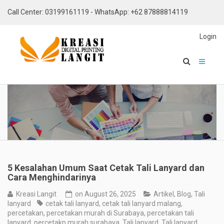
Call Center: 03199161119 - WhatsApp: +62 87888814119
Login
5 Kesalahan Umum Saat Cetak Tali Lanyard dan
Cara Menghindarinya
Kreasi Langit
on
August 26, 2025
Artikel
,
Blog
,
Tali
lanyard
cetak tali lanyard
,
cetak tali lanyard malang
,
percetakan
,
percetakan murah di Surabaya
,
percetakan tali
lanyard
,
percetakn murah surabaya
,
Tali lanyard
,
Tali lanyard