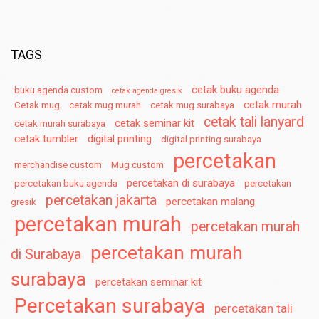
TAGS
cetak buku agenda
buku agenda custom
cetak agenda gresik
cetak murah
Cetak mug
cetak mug murah
cetak mug surabaya
cetak tali lanyard
cetak seminar kit
cetak murah surabaya
cetak tumbler
digital printing
digital printing surabaya
percetakan
merchandise custom
Mug custom
percetakan di surabaya
percetakan buku agenda
percetakan
percetakan jakarta
percetakan malang
gresik
percetakan murah
percetakan murah
percetakan murah
di Surabaya
surabaya
percetakan seminar kit
Percetakan surabaya
percetakan tali