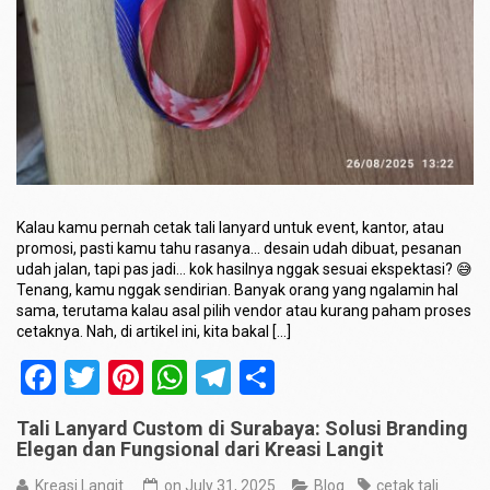
Kalau kamu pernah cetak tali lanyard untuk event, kantor, atau
promosi, pasti kamu tahu rasanya… desain udah dibuat, pesanan
udah jalan, tapi pas jadi… kok hasilnya nggak sesuai ekspektasi? 😅
Tenang, kamu nggak sendirian. Banyak orang yang ngalamin hal
sama, terutama kalau asal pilih vendor atau kurang paham proses
cetaknya. Nah, di artikel ini, kita bakal […]
Facebook
Twitter
Pinterest
WhatsApp
Telegram
Share
Tali Lanyard Custom di Surabaya: Solusi Branding
Elegan dan Fungsional dari Kreasi Langit
Kreasi Langit
on
July 31, 2025
Blog
cetak tali