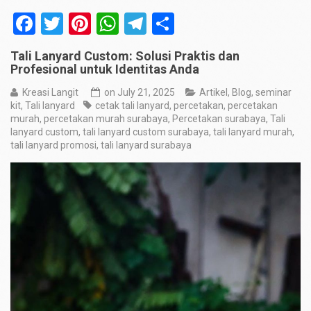
Facebook
Twitter
Pinterest
WhatsApp
Telegram
Share
Tali Lanyard Custom: Solusi Praktis dan
Profesional untuk Identitas Anda
Kreasi Langit
on
July 21, 2025
Artikel
,
Blog
,
seminar
kit
,
Tali lanyard
cetak tali lanyard
,
percetakan
,
percetakan
murah
,
percetakan murah surabaya
,
Percetakan surabaya
,
Tali
lanyard custom
,
tali lanyard custom surabaya
,
tali lanyard murah
,
tali lanyard promosi
,
tali lanyard surabaya