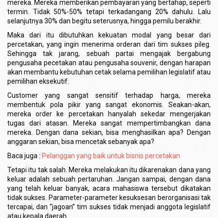
mereka. Mereka memberikan pembayaran yang bertahap, seperti
termin. Tidak 50%-50% tetapi terkadangang 20% dahulu. Lalu
selanjutnya 30% dan begitu seterusnya, hingga pemilu berakhir.
Maka dari itu dibutuhkan kekuatan modal yang besar dari
percetakan, yang ingin menerima orderan dari tim sukses pileg.
Sehingga tak jarang, sebuah partai mengajak bergabung
pengusaha pecetakan atau pengusaha souvenir, dengan harapan
akan membantu kebutuhan cetak selama pemilihan legislatif atau
pemilihan eksekutif.
Customer yang sangat sensitif terhadap harga, mereka
membentuk pola pikir yang sangat ekonomis. Seakan-akan,
mereka order ke percetakan hanyalah sekedar mengerjakan
tugas dari atasan. Mereka sangat mempertimbangkan dana
mereka. Dengan dana sekian, bisa menghasilkan apa? Dengan
anggaran sekian, bisa mencetak sebanyak apa?
Baca juga :
Pelanggan yang baik untuk bisnis percetakan
Tetapi itu tak salah. Mereka melakukan itu dikarenakan dana yang
keluar adalah sebuah pertaruhan. Jangan sampai, dengan dana
yang telah keluar banyak, acara mahasiswa tersebut dikatakan
tidak sukses. Parameter-parameter kesuksesan berorganisasi tak
tercapai, dan “jagoan” tim sukses tidak menjadi anggota legislatif
atau kepala daerah.