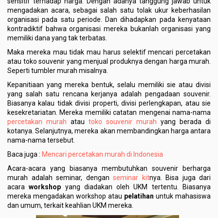
sensitif terhadap harga. Dengan adanya tanggung jawab untuk
mengadakan acara, sebagai salah satu tolak ukur keberhasilan
organisasi pada satu periode. Dan dihadapkan pada kenyataan
kontradiktif bahwa organisasi mereka bukanlah organisasi yang
memiliki dana yang tak terbatas.
Maka mereka mau tidak mau harus selektif mencari percetakan
atau toko souvenir yang menjual produknya dengan harga murah.
Seperti tumbler murah misalnya.
Kepanitiaan yang mereka bentuk, selalu memiliki sie atau divisi
yang salah satu rencana kerjanya adalah pengadaan souvenir.
Biasanya kalau tidak divisi properti, divisi perlengkapan, atau sie
kesekretariatan. Mereka memiliki catatan mengenai nama-nama
percetakan murah
atau
toko souvenir murah
yang berada di
kotanya. Selanjutnya, mereka akan membandingkan harga antara
nama-nama tersebut.
Baca juga :
Mencari percetakan murah di Indonesia
Acara-acara yang biasanya membutuhkan souvenir berharga
murah adalah seminar, dengan
seminar kit
nya. Bisa juga dari
acara
workshop
yang diadakan oleh UKM tertentu. Biasanya
mereka mengadakan workshop atau
pelatihan
untuk mahasiswa
dan umum, terkait keahlian UKM mereka.