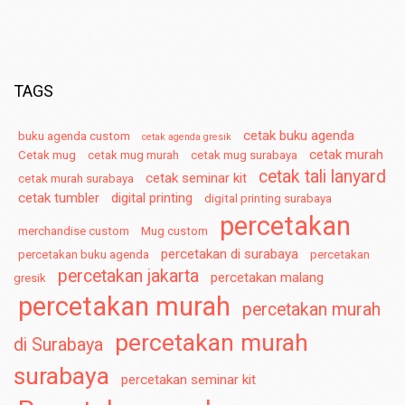
TAGS
cetak buku agenda
buku agenda custom
cetak agenda gresik
cetak murah
Cetak mug
cetak mug murah
cetak mug surabaya
cetak tali lanyard
cetak seminar kit
cetak murah surabaya
cetak tumbler
digital printing
digital printing surabaya
percetakan
merchandise custom
Mug custom
percetakan di surabaya
percetakan buku agenda
percetakan
percetakan jakarta
percetakan malang
gresik
percetakan murah
percetakan murah
percetakan murah
di Surabaya
surabaya
percetakan seminar kit