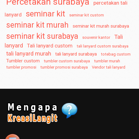
Percetakan surabaya
percetakan tali
seminar kit
lanyard
seminar kit custom
seminar kit murah
seminar kit murah surabaya
seminar kit surabaya
Tali
souvenir kantor
lanyard
Tali lanyard custom
tali lanyard custom surabaya
tali lanyard murah
tali lanyard surabaya
totebag custom
Tumbler custom
tumbler custom surabaya
tumbler murah
tumbler promosi
tumbler promosi surabaya
Vendor tali lanyard