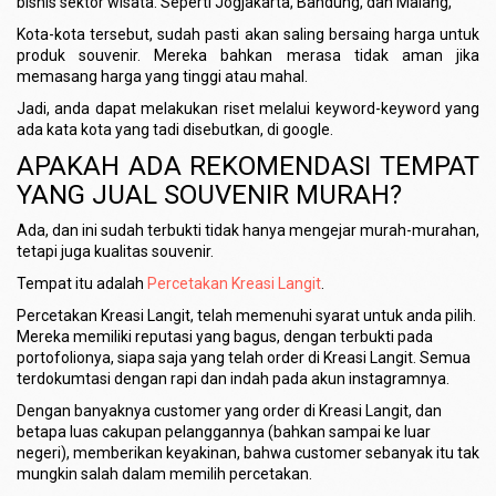
bisnis sektor wisata. Seperti Jogjakarta, Bandung, dan Malang,
Kota-kota tersebut, sudah pasti akan saling bersaing harga untuk
produk souvenir. Mereka bahkan merasa tidak aman jika
memasang harga yang tinggi atau mahal.
Jadi, anda dapat melakukan riset melalui keyword-keyword yang
ada kata kota yang tadi disebutkan, di google.
APAKAH ADA REKOMENDASI TEMPAT
YANG JUAL SOUVENIR MURAH?
Ada, dan ini sudah terbukti tidak hanya mengejar murah-murahan,
tetapi juga kualitas souvenir.
Tempat itu adalah
Percetakan Kreasi Langit
.
Percetakan Kreasi Langit, telah memenuhi syarat untuk anda pilih.
Mereka memiliki reputasi yang bagus, dengan terbukti pada
portofolionya, siapa saja yang telah order di Kreasi Langit. Semua
terdokumtasi dengan rapi dan indah pada akun instagramnya.
Dengan banyaknya customer yang order di Kreasi Langit, dan
betapa luas cakupan pelanggannya (bahkan sampai ke luar
negeri), memberikan keyakinan, bahwa customer sebanyak itu tak
mungkin salah dalam memilih percetakan.